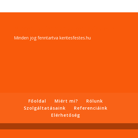
Minden jog fenntartva keritesfestes.hu
Minden jog fenntartva keritesfestes.hu
Főoldal
Miért mi?
Rólunk
Szolgáltatásaink
Referenciáink
Elérhetőség