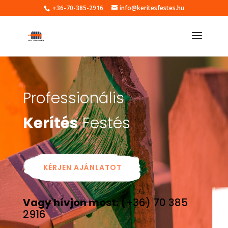
+36-70-385-2916
info@keritesfestes.hu
Professionális
Kerítés
Festés
KÉRJEN AJÁNLATOT
Vagy hívjon most: (
+36) 70 385
2916