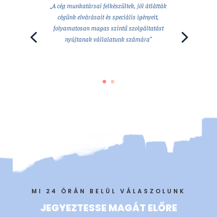
„A cég munkatársai felkészültek, jól átlátták
cégünk elvárásait és speciális igényeit,
folyamatosan magas szintű szolgáltatást
nyújtanak vállalatunk számára”
Client Since 1995
MI 24 ÓRÁN BELÜL VÁLASZOLUNK
JEGYEZTESSE MAGÁT ELŐRE